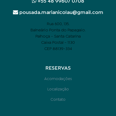
+55 48 99607 0708
pousada.marianicolau@gmail.com
.
Rua 600, 135
Balneário Ponta do Papagaio.
Palhoça - Santa Catarina
Caixa Postal - 1130
CEP 88139-334
RESERVAS
Acomodações
Localização
Contato