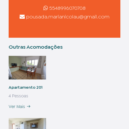
5548996070708
pousada.marianicolau@gmail.com
Outras Acomodações
Apartamento 201
4 Pessoas
Ver Mais