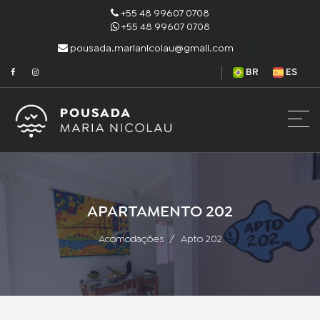
+55 48 99607 0708
+55 48 99607 0708
pousada.marianicolau@gmail.com
BR
ES
APARTAMENTO 202
Acomodações
Apto 202