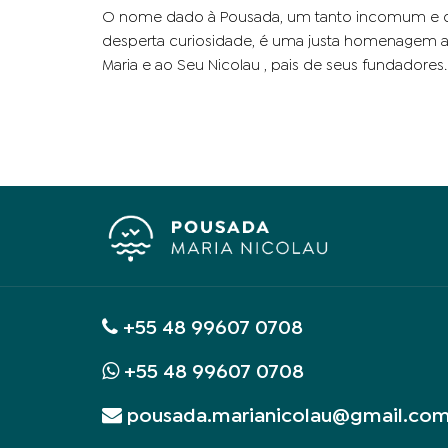
O nome dado à Pousada, um tanto incomum e 
desperta curiosidade, é uma justa homenagem a
Maria e ao Seu Nicolau , pais de seus fundadores.
+55 48 99607 0708
+55 48 99607 0708
pousada.marianicolau@gmail.co