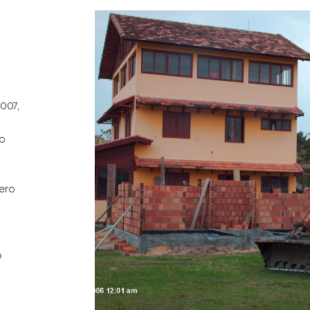
007,
to
ero
m
o