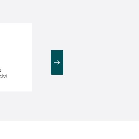
e
do!