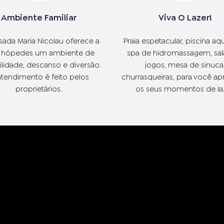
Ambiente Familiar
Viva O Lazer!
sada Maria Nicolau oferece a
Praia espetacular, piscina aq
 hópedes um ambiente de
spa de hidromassagem, sal
ilidade, descanso e diversão.
jogos, mesa de sinuca
tendimento é feito pelos
churrasqueiras, para você ap
proprietários.
os seus momentos de laz