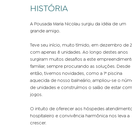
HISTÓRIA
A Pousada Maria Nicolau surgiu da idéia de um
grande amigo.
Teve seu iní­cio, muito tí­mido, em dezembro de 2
com apenas 8 unidades. Ao longo destes anos
surgiram muitos desafios a este empreendimen
familiar, sempre procurando as soluções. Desde
então, tivemos novidades, como a 1ª piscina
aquecida de nosso balneário, ampliou-se o núm
de unidades e construímos o salão de estar co
jogos.
O intuito de oferecer aos hóspedes atendiment
hospitaleiro e convivência harmônica nos leva a
crescer.