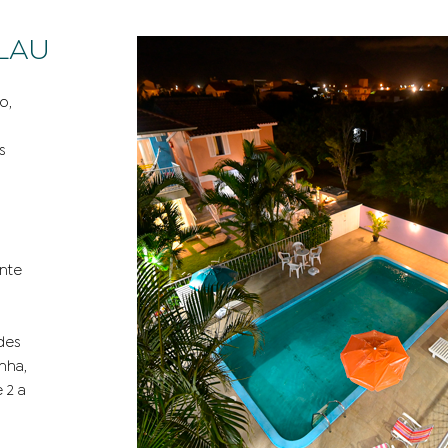
LAU
o,
s
nte
des
nha,
 2 a