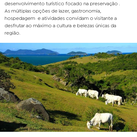
desenvolvimento turístico focado na preservação .
As múltiplas opções de lazer, gastronomia,
hospedagem e atividades convidam o visitante a
desfrutar ao máximo a cultura e belezas únicas da
região.