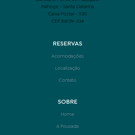
Palhoça - Santa Catarina
Caixa Postal - 1130
CEP 88139-334
RESERVAS
Acomodações
Localização
Contato
SOBRE
Home
A Pousada